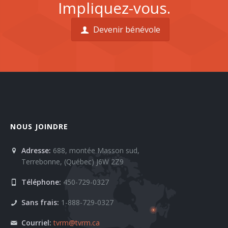
Impliquez-vous.
Devenir bénévole
NOUS JOINDRE
Adresse:
688, montée Masson sud,
Terrebonne, (Québec) J6W 2Z9
Téléphone:
450-729-0327
Sans frais:
1-888-729-0327
Courriel:
tvrm@tvrm.ca