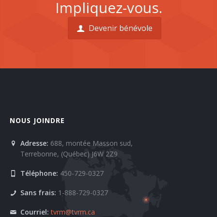
Impliquez-vous.
Devenir bénévole
NOUS JOINDRE
Adresse:
688, montée Masson sud,
Terrebonne, (Québec) J6W 2Z9
Téléphone:
450-729-0327
Sans frais:
1-888-729-0327
Courriel:
tvrm@tvrm.ca