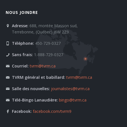
NOUS JOINDRE
Adresse:
688, montée Masson sud,
Terrebonne, (Québec) J6W 2Z9
Téléphone:
450-729-0327
Sans frais:
1-888-729-0327
Courriel:
tvrm@tvrm.ca
TVRM général et babillard:
tvrm@tvrm.ca
Salle des nouvelles:
journalistes@tvrm.ca
Télé-Bingo Lanaudière:
bingo@tvrm.ca
Facebook:
facebook.com/tvrm9