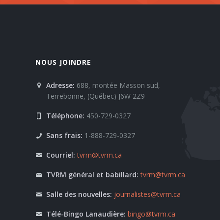
NOUS JOINDRE
Adresse:
688, montée Masson sud,
Terrebonne, (Québec) J6W 2Z9
Téléphone:
450-729-0327
Sans frais:
1-888-729-0327
Courriel:
tvrm@tvrm.ca
TVRM général et babillard:
tvrm@tvrm.ca
Salle des nouvelles:
journalistes@tvrm.ca
Télé-Bingo Lanaudière:
bingo@tvrm.ca