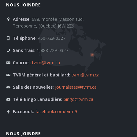
NOUS JOINDRE
Adresse:
688, montée Masson sud,
Terrebonne, (Québec) J6W 2Z9
Téléphone:
450-729-0327
Sans frais:
1-888-729-0327
Courriel:
tvrm@tvrm.ca
TVRM général et babillard:
tvrm@tvrm.ca
Salle des nouvelles:
journalistes@tvrm.ca
Télé-Bingo Lanaudière:
bingo@tvrm.ca
Facebook:
facebook.com/tvrm9
NOUS JOINDRE