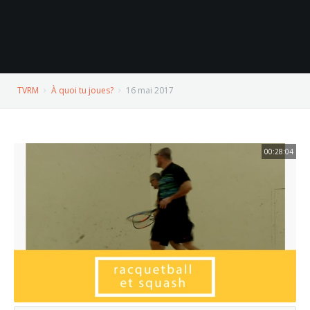
TVRM
À quoi tu joues?
16 mai 2017
00:28:04