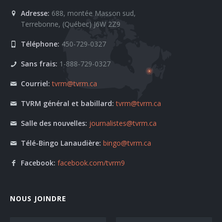
Adresse:
688, montée Masson sud,
Terrebonne, (Québec) J6W 2Z9
Téléphone:
450-729-0327
Sans frais:
1-888-729-0327
Courriel:
tvrm@tvrm.ca
TVRM général et babillard:
tvrm@tvrm.ca
Salle des nouvelles:
journalistes@tvrm.ca
Télé-Bingo Lanaudière:
bingo@tvrm.ca
Facebook:
facebook.com/tvrm9
NOUS JOINDRE