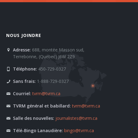
NOUS JOINDRE
Adresse:
688, montée Masson sud,
Terrebonne, (Québec) J6W 2Z9
Téléphone:
450-729-0327
Sans frais:
1-888-729-0327
Courriel:
tvrm@tvrm.ca
TVRM général et babillard:
tvrm@tvrm.ca
Salle des nouvelles:
journalistes@tvrm.ca
Télé-Bingo Lanaudière:
bingo@tvrm.ca