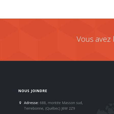
Vous avez 
NOUS JOINDRE
Adresse:
688, montée Masson sud,
Terrebonne, (Québec) J6W 2Z9