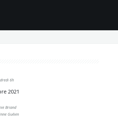
ndredi 6h
bre 2021
mie Briand
rinne Guévin