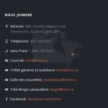
NOUS JOINDRE
Adresse:
688, montée Masson sud,
Terrebonne, (Québec) J6W 2Z9
Téléphone:
450-729-0327
Sans frais:
1-888-729-0327
Courriel:
tvrm@tvrm.ca
TVRM général et babillard:
tvrm@tvrm.ca
Salle des nouvelles:
journalistes@tvrm.ca
Télé-Bingo Lanaudière:
bingo@tvrm.ca
Facebook:
facebook.com/tvrm9