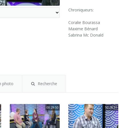
Chroniqueurs:
Coralie Bourassa
Maxime Bénard
Sabrina Mc Donald
m photo
Recherche
00:29:50
00:28:31