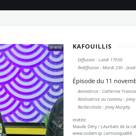
KAFOUILLIS
00:30:00
Diffusion : Lundi 17h30
Rediffusion : Mardi 23h - Jeu
Épisode du 11 novem
Animatrice : Catherine Franco
Réalisatrice au contenu : Jinn
Recherchiste : Jinny Murphy
Invitée:
Maude Déry / LAuréate de la cat
www.sodam.qc.ca/musiqualité