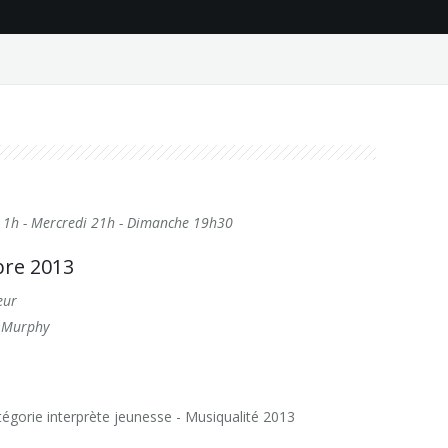
di 1h - Mercredi 21h - Dimanche 19h30
bre 2013
eur
y Murphy
égorie interprète jeunesse - Musiqualité 2013