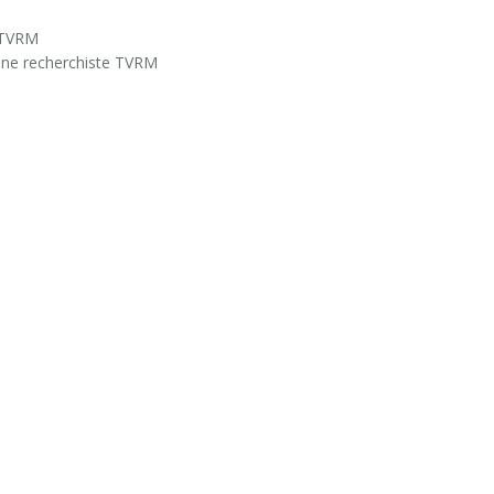
e TVRM
enne recherchiste TVRM