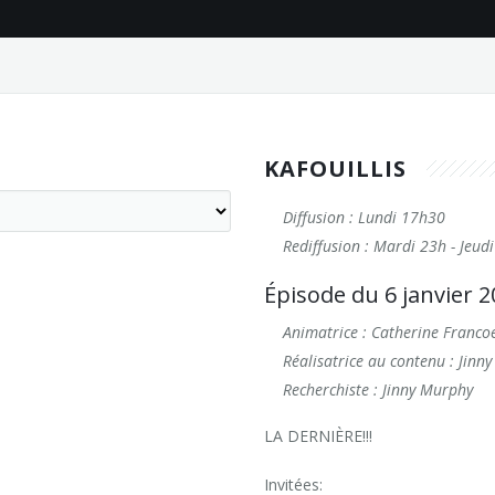
KAFOUILLIS
Diffusion : Lundi 17h30
Rediffusion : Mardi 23h - Jeu
Épisode du 6 janvier 
Animatrice : Catherine Franco
Réalisatrice au contenu : Jinn
Recherchiste : Jinny Murphy
LA DERNIÈRE!!!
Invitées: