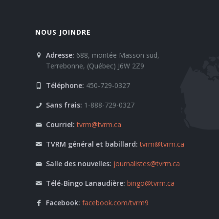
NOUS JOINDRE
Adresse:
688, montée Masson sud,
Terrebonne, (Québec) J6W 2Z9
Téléphone:
450-729-0327
Sans frais:
1-888-729-0327
Courriel:
tvrm@tvrm.ca
TVRM général et babillard:
tvrm@tvrm.ca
Salle des nouvelles:
journalistes@tvrm.ca
Télé-Bingo Lanaudière:
bingo@tvrm.ca
Facebook:
facebook.com/tvrm9