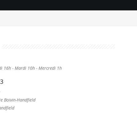
di 16h - Mardi 10h - Mercredi 1h
13
e
ie Boivin-Handfield
andfield