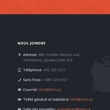
NOUS JOINDRE
Adresse:
688, montée Masson sud,
Terrebonne, (Québec) J6W 2Z9
Téléphone:
450-729-0327
Sans frais:
1-888-729-0327
Courriel:
tvrm@tvrm.ca
TVRM général et babillard:
tvrm@tvrm.ca
Salle des nouvelles:
journalistes@tvrm.ca