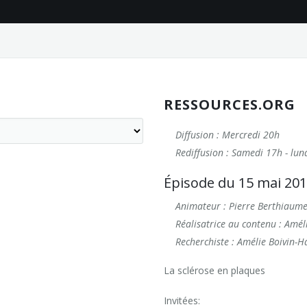
RESSOURCES.ORG
Diffusion : Mercredi 20h
Rediffusion : Samedi 17h - lun
Épisode du 15 mai 20
Animateur : Pierre Berthiaum
Réalisatrice au contenu : Amél
Recherchiste : Amélie Boivin-H
La sclérose en plaques
Invitées: