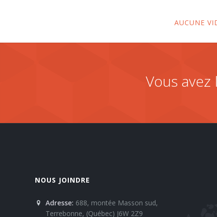
AUCUNE VI
Vous avez 
NOUS JOINDRE
Adresse:
688, montée Masson sud,
Terrebonne, (Québec) J6W 2Z9