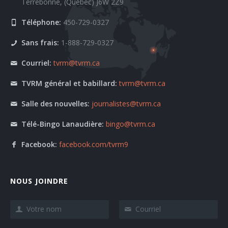
Terrebonne, (Québec) J6W 2Z9
Téléphone:
450-729-0327
Sans frais:
1-888-729-0327
Courriel:
tvrm@tvrm.ca
TVRM général et babillard:
tvrm@tvrm.ca
Salle des nouvelles:
journalistes@tvrm.ca
Télé-Bingo Lanaudière:
bingo@tvrm.ca
Facebook:
facebook.com/tvrm9
NOUS JOINDRE