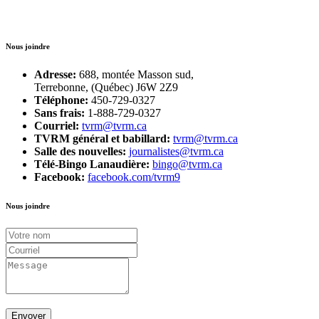
Nous joindre
Adresse:
688, montée Masson sud,
Terrebonne, (Québec) J6W 2Z9
Téléphone:
450-729-0327
Sans frais:
1-888-729-0327
Courriel:
tvrm@tvrm.ca
TVRM général et babillard:
tvrm@tvrm.ca
Salle des nouvelles:
journalistes@tvrm.ca
Télé-Bingo Lanaudière:
bingo@tvrm.ca
Facebook:
facebook.com/tvrm9
Nous joindre
Envoyer