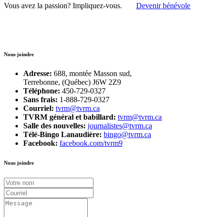
Vous avez la passion?
Impliquez-vous.
Devenir bénévole
Nous joindre
Adresse:
688, montée Masson sud,
Terrebonne, (Québec) J6W 2Z9
Téléphone:
450-729-0327
Sans frais:
1-888-729-0327
Courriel:
tvrm@tvrm.ca
TVRM général et babillard:
tvrm@tvrm.ca
Salle des nouvelles:
journalistes@tvrm.ca
Télé-Bingo Lanaudière:
bingo@tvrm.ca
Facebook:
facebook.com/tvrm9
Nous joindre