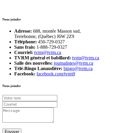
Nous joindre
Adresse:
688, montée Masson sud,
Terrebonne, (Québec) J6W 2Z9
Téléphone:
450-729-0327
Sans frais:
1-888-729-0327
Courriel:
tvrm@tvrm.ca
TVRM général et babillard:
tvrm@tvrm.ca
Salle des nouvelles:
journalistes@tvrm.ca
Télé-Bingo Lanaudière:
bingo@tvrm.ca
Facebook:
facebook.com/tvrm9
Nous joindre
Envoyer