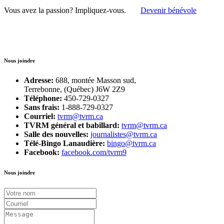
Vous avez la passion?
Impliquez-vous.
Devenir bénévole
Nous joindre
Adresse:
688, montée Masson sud,
Terrebonne, (Québec) J6W 2Z9
Téléphone:
450-729-0327
Sans frais:
1-888-729-0327
Courriel:
tvrm@tvrm.ca
TVRM général et babillard:
tvrm@tvrm.ca
Salle des nouvelles:
journalistes@tvrm.ca
Télé-Bingo Lanaudière:
bingo@tvrm.ca
Facebook:
facebook.com/tvrm9
Nous joindre