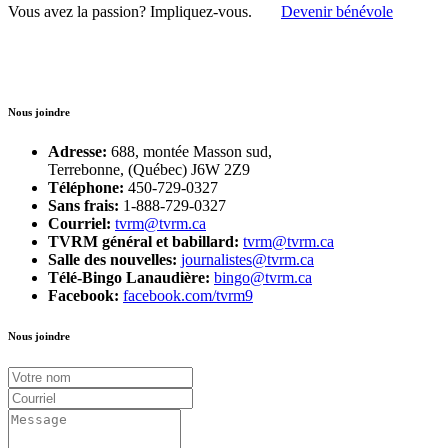
Vous avez la passion?
Impliquez-vous.
Devenir bénévole
Nous joindre
Adresse:
688, montée Masson sud,
Terrebonne, (Québec) J6W 2Z9
Téléphone:
450-729-0327
Sans frais:
1-888-729-0327
Courriel:
tvrm@tvrm.ca
TVRM général et babillard:
tvrm@tvrm.ca
Salle des nouvelles:
journalistes@tvrm.ca
Télé-Bingo Lanaudière:
bingo@tvrm.ca
Facebook:
facebook.com/tvrm9
Nous joindre