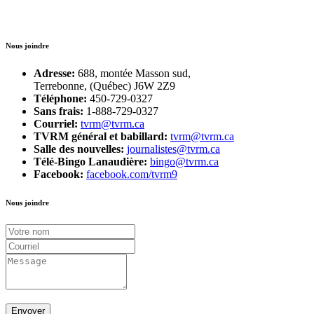
Nous joindre
Adresse:
688, montée Masson sud,
Terrebonne, (Québec) J6W 2Z9
Téléphone:
450-729-0327
Sans frais:
1-888-729-0327
Courriel:
tvrm@tvrm.ca
TVRM général et babillard:
tvrm@tvrm.ca
Salle des nouvelles:
journalistes@tvrm.ca
Télé-Bingo Lanaudière:
bingo@tvrm.ca
Facebook:
facebook.com/tvrm9
Nous joindre
Envoyer