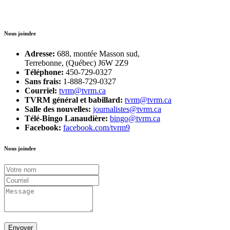
Nous joindre
Adresse:
688, montée Masson sud,
Terrebonne, (Québec) J6W 2Z9
Téléphone:
450-729-0327
Sans frais:
1-888-729-0327
Courriel:
tvrm@tvrm.ca
TVRM général et babillard:
tvrm@tvrm.ca
Salle des nouvelles:
journalistes@tvrm.ca
Télé-Bingo Lanaudière:
bingo@tvrm.ca
Facebook:
facebook.com/tvrm9
Nous joindre
Envoyer