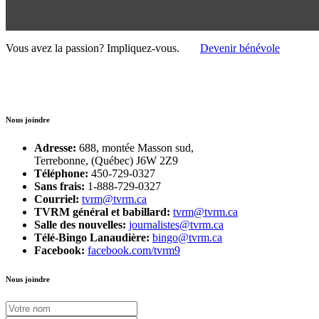
Vous avez la passion?
Impliquez-vous.
Devenir bénévole
Nous joindre
Adresse:
688, montée Masson sud,
Terrebonne, (Québec) J6W 2Z9
Téléphone:
450-729-0327
Sans frais:
1-888-729-0327
Courriel:
tvrm@tvrm.ca
TVRM général et babillard:
tvrm@tvrm.ca
Salle des nouvelles:
journalistes@tvrm.ca
Télé-Bingo Lanaudière:
bingo@tvrm.ca
Facebook:
facebook.com/tvrm9
Nous joindre