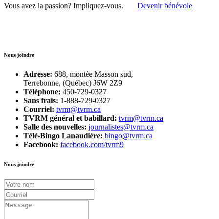
Vous avez la passion?
Impliquez-vous.
Devenir bénévole
Nous joindre
Adresse:
688, montée Masson sud,
Terrebonne, (Québec) J6W 2Z9
Téléphone:
450-729-0327
Sans frais:
1-888-729-0327
Courriel:
tvrm@tvrm.ca
TVRM général et babillard:
tvrm@tvrm.ca
Salle des nouvelles:
journalistes@tvrm.ca
Télé-Bingo Lanaudière:
bingo@tvrm.ca
Facebook:
facebook.com/tvrm9
Nous joindre