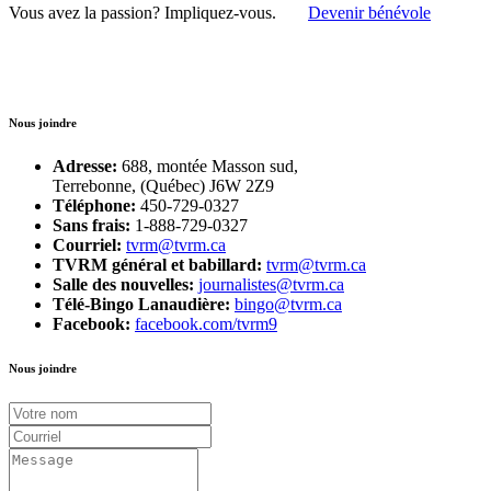
Vous avez la passion?
Impliquez-vous.
Devenir bénévole
Nous joindre
Adresse:
688, montée Masson sud,
Terrebonne, (Québec) J6W 2Z9
Téléphone:
450-729-0327
Sans frais:
1-888-729-0327
Courriel:
tvrm@tvrm.ca
TVRM général et babillard:
tvrm@tvrm.ca
Salle des nouvelles:
journalistes@tvrm.ca
Télé-Bingo Lanaudière:
bingo@tvrm.ca
Facebook:
facebook.com/tvrm9
Nous joindre