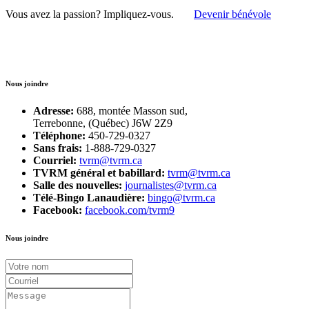
Vous avez la passion?
Impliquez-vous.
Devenir bénévole
Nous joindre
Adresse:
688, montée Masson sud,
Terrebonne, (Québec) J6W 2Z9
Téléphone:
450-729-0327
Sans frais:
1-888-729-0327
Courriel:
tvrm@tvrm.ca
TVRM général et babillard:
tvrm@tvrm.ca
Salle des nouvelles:
journalistes@tvrm.ca
Télé-Bingo Lanaudière:
bingo@tvrm.ca
Facebook:
facebook.com/tvrm9
Nous joindre