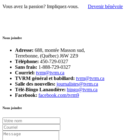
Vous avez la passion?
Impliquez-vous.
Devenir bénévole
Nous joindre
Adresse:
688, montée Masson sud,
Terrebonne, (Québec) J6W 2Z9
Téléphone:
450-729-0327
Sans frais:
1-888-729-0327
Courriel:
tvrm@tvrm.ca
TVRM général et babillard:
tvrm@tvrm.ca
Salle des nouvelles:
journalistes@tvrm.ca
Télé-Bingo Lanaudière:
bingo@tvrm.ca
Facebook:
facebook.com/tvrm9
Nous joindre