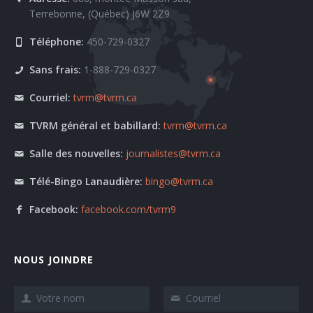
Terrebonne, (Québec) J6W 2Z9
Téléphone:
450-729-0327
Sans frais:
1-888-729-0327
Courriel:
tvrm@tvrm.ca
TVRM général et babillard:
tvrm@tvrm.ca
Salle des nouvelles:
journalistes@tvrm.ca
Télé-Bingo Lanaudière:
bingo@tvrm.ca
Facebook:
facebook.com/tvrm9
NOUS JOINDRE