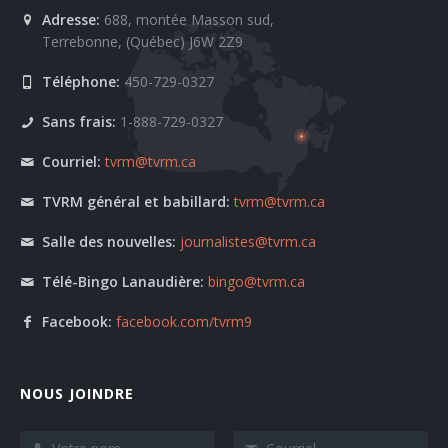
Adresse:
688, montée Masson sud,
Terrebonne, (Québec) J6W 2Z9
Téléphone:
450-729-0327
Sans frais:
1-888-729-0327
Courriel:
tvrm@tvrm.ca
TVRM général et babillard:
tvrm@tvrm.ca
Salle des nouvelles:
journalistes@tvrm.ca
Télé-Bingo Lanaudière:
bingo@tvrm.ca
Facebook:
facebook.com/tvrm9
NOUS JOINDRE