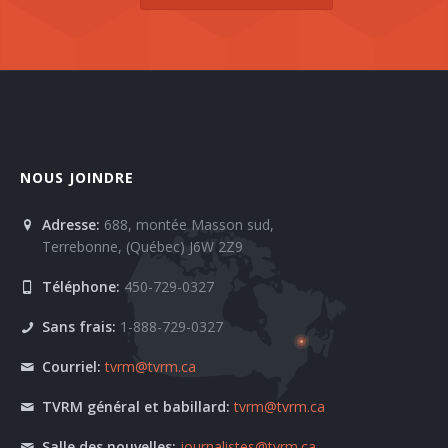
NOUS JOINDRE
Adresse:
688, montée Masson sud,
Terrebonne, (Québec) J6W 2Z9
Téléphone:
450-729-0327
Sans frais:
1-888-729-0327
Courriel:
tvrm@tvrm.ca
TVRM général et babillard:
tvrm@tvrm.ca
Salle des nouvelles:
journalistes@tvrm.ca