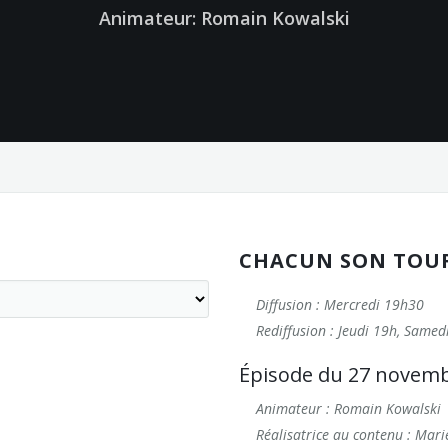
Animateur: Romain Kowalski
CHACUN SON TOU
Diffusion : Mercredi 19h30
Rediffusion : Jeudi 19h, Same
Épisode du 27 novem
Animateur : Romain Kowalski
Réalisatrice au contenu : Mari