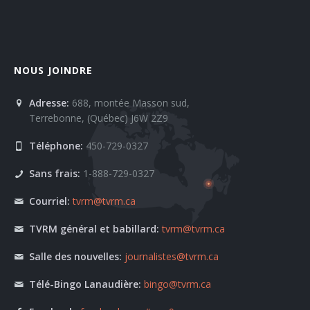
NOUS JOINDRE
Adresse:
688, montée Masson sud,
Terrebonne, (Québec) J6W 2Z9
Téléphone:
450-729-0327
Sans frais:
1-888-729-0327
Courriel:
tvrm@tvrm.ca
TVRM général et babillard:
tvrm@tvrm.ca
Salle des nouvelles:
journalistes@tvrm.ca
Télé-Bingo Lanaudière:
bingo@tvrm.ca