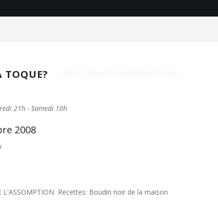
A TOQUE?
credi 21h - Samedi 10h
bre 2008
u
E L'ASSOMPTION Recettes: Boudin noir de la maison