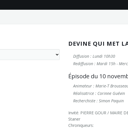
DEVINE QUI MET L
Diffusion : Lundi 10h30
Rediffusion : Mardi 15h - Mer
Épisode du 10 novem
Animateur : Marie-T Broussea
Réalisatrice : Corinne Guévin
Recherchiste : Simon Paquin
Invité: PIERRE GOUR / MAIRE D
Staner
Chroniqueurs: