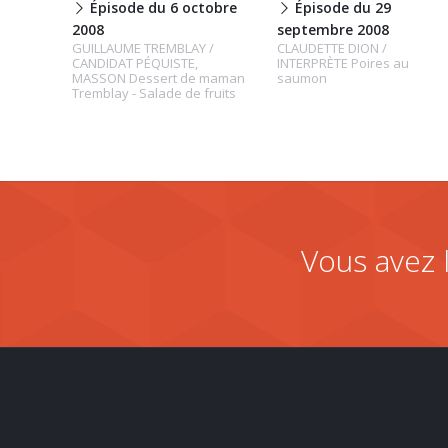
Épisode du 6 octobre
Épisode du 29
2008
septembre 2008
GUILLAUME TREMBLAY /
CLAUDETTE DION /
CANDIDAT PÉQUISTE,
INTERPRÈTE Poires au
MASSON Dessert de maman
saumon
Tremblay - Salade de fruits
Vous avez 