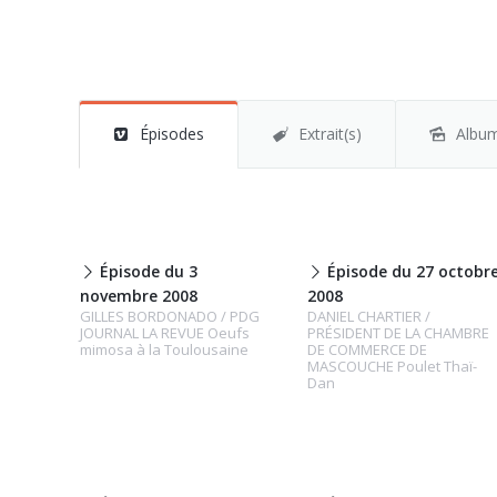
Épisodes
Extrait(s)
Albu
Épisode du 3
Épisode du 27 octobr
novembre 2008
2008
GILLES BORDONADO / PDG
DANIEL CHARTIER /
JOURNAL LA REVUE Oeufs
PRÉSIDENT DE LA CHAMBRE
mimosa à la Toulousaine
DE COMMERCE DE
MASCOUCHE Poulet Thaï-
Dan