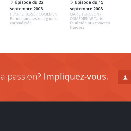
Épisode du 22
Épisode du 15
septembre 2008
septembre 2008
HENRI CHASSÉ / COMÉDIEN
MARIE TURGEON /
Penne tomates et oignons
COMÉDIENNE Tarte
caramélisés
feuilletée aux tomates
fraîches
la passion?
Impliquez-vous.