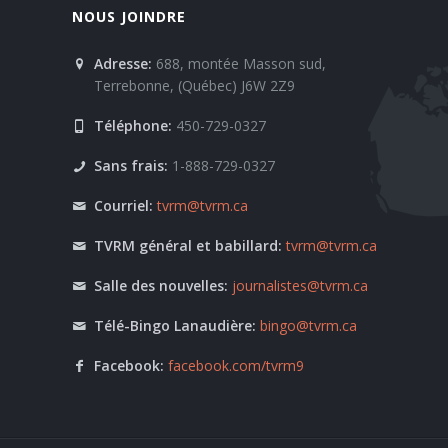
NOUS JOINDRE
Adresse:
688, montée Masson sud,
Terrebonne, (Québec) J6W 2Z9
Téléphone:
450-729-0327
Sans frais:
1-888-729-0327
Courriel:
tvrm@tvrm.ca
TVRM général et babillard:
tvrm@tvrm.ca
Salle des nouvelles:
journalistes@tvrm.ca
Télé-Bingo Lanaudière:
bingo@tvrm.ca
Facebook:
facebook.com/tvrm9