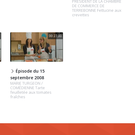
PRÉSIDENT DE LA CHAMBRE
DE COMMERCE DE
TERREBONNE Fettucine aux
crevettes
00:27:00
Épisode du 15
septembre 2008
MARIE TURGEON /
COMÉDIENNE Tarte
feuilletée aux tomates
fraîches