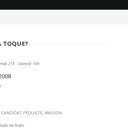
A TOQUE?
credi 21h - Samedi 10h
2008
u
 / CANDIDAT PÉQUISTE, MASSON
ade de fruits