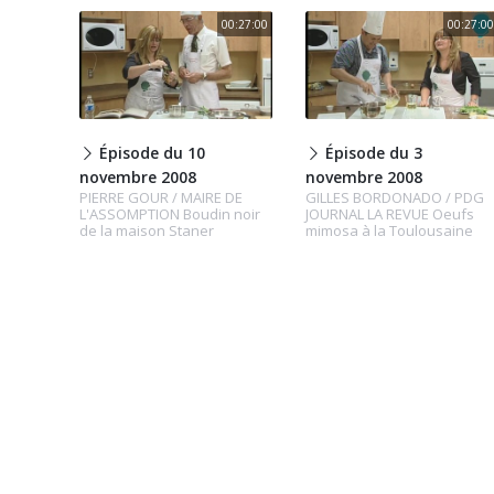
00:27:00
00:27:00
Épisode du 10
Épisode du 3
novembre 2008
novembre 2008
PIERRE GOUR / MAIRE DE
GILLES BORDONADO / PDG
L'ASSOMPTION Boudin noir
JOURNAL LA REVUE Oeufs
de la maison Staner
mimosa à la Toulousaine