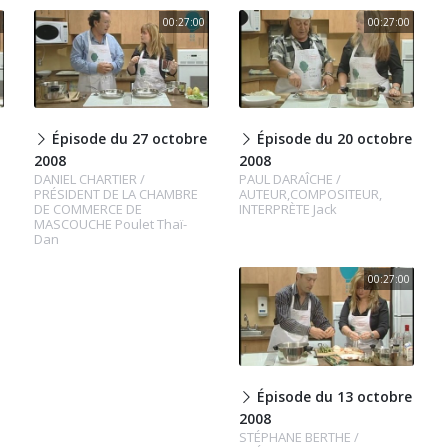
00:27:00
00:27:00
Épisode du 27 octobre
Épisode du 20 octobre
2008
2008
DANIEL CHARTIER /
PAUL DARAÎCHE /
PRÉSIDENT DE LA CHAMBRE
AUTEUR,COMPOSITEUR,
DE COMMERCE DE
INTERPRÈTE Jack
MASCOUCHE Poulet Thaï-
Dan
00:27:00
Épisode du 13 octobre
2008
STÉPHANE BERTHE /