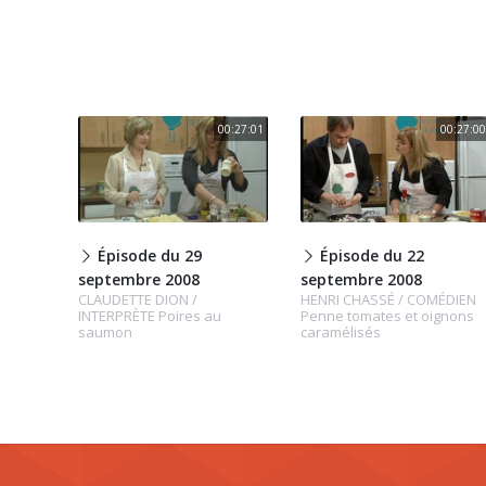
00:27:01
00:27:00
Épisode du 29
Épisode du 22
septembre 2008
septembre 2008
CLAUDETTE DION /
HENRI CHASSÉ / COMÉDIEN
INTERPRÈTE Poires au
Penne tomates et oignons
saumon
caramélisés