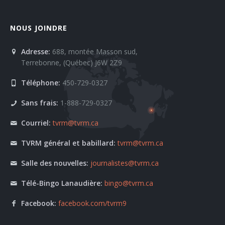
NOUS JOINDRE
Adresse:
688, montée Masson sud,
Terrebonne, (Québec) J6W 2Z9
Téléphone:
450-729-0327
Sans frais:
1-888-729-0327
Courriel:
tvrm@tvrm.ca
TVRM général et babillard:
tvrm@tvrm.ca
Salle des nouvelles:
journalistes@tvrm.ca
Télé-Bingo Lanaudière:
bingo@tvrm.ca
Facebook:
facebook.com/tvrm9