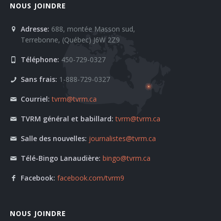
NOUS JOINDRE
Adresse:
688, montée Masson sud,
Terrebonne, (Québec) J6W 2Z9
Téléphone:
450-729-0327
Sans frais:
1-888-729-0327
Courriel:
tvrm@tvrm.ca
TVRM général et babillard:
tvrm@tvrm.ca
Salle des nouvelles:
journalistes@tvrm.ca
Télé-Bingo Lanaudière:
bingo@tvrm.ca
Facebook:
facebook.com/tvrm9
NOUS JOINDRE